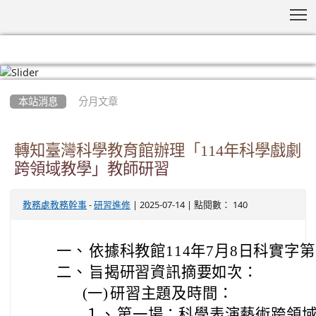
T
:::
本站消息
分月文章
轉知臺灣科學教育館辦理「114年科學戲劇
跨領域教學」教師研習
-
| 2025-07-14 | 點閱數： 140
教務處教務幹事
研習進修
一、
依據科教館114年7月8日科實字第1
二、
旨揭研習資訊摘要如次：
(一)
研習主題及時間：
１、
第一場：科學表演藝術跨領域教