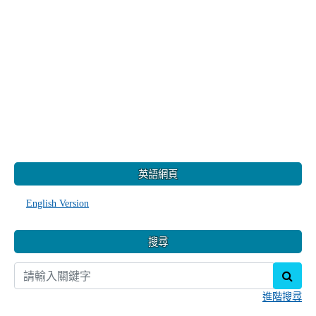
:::
英語網頁
English Version
搜尋
sear
進階搜尋