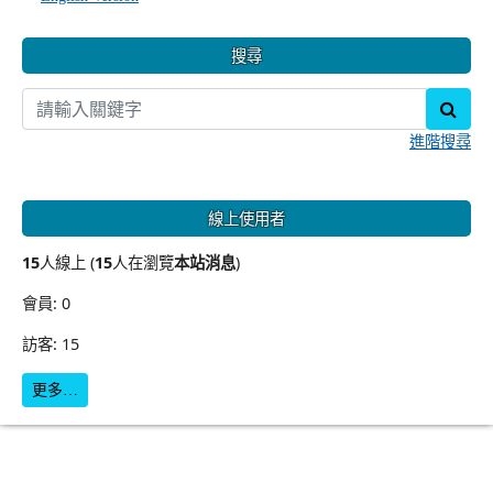
搜尋
sear
進階搜尋
線上使用者
15
人線上 (
15
人在瀏覽
本站消息
)
會員: 0
訪客: 15
更多…