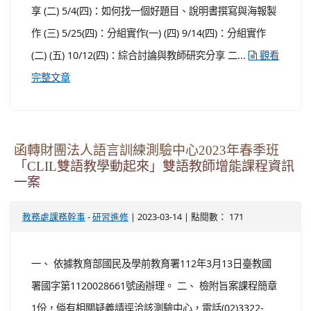
享 (二) 5/4(四)：如何找一個好題目、說明書撰寫與海報製
作 (三) 5/25(四)：分組實作(一) (四) 9/14(四)：分組實作
(二) (五) 10/12(四)：綜合討論與教師研究分享 二...
觀看
完整文章
函轉財團法人語言訓練測驗中心2023年春季班
「CLIL雙語教學動起來」雙語教師增能課程資訊
一案
-
| 2023-03-14 | 點閱數： 171
教務處課務幹事
研習進修
一、 依據教育部國民及學前教育署112年3月13日臺教國
署國字第1120028661號函辦理。 二、 檢附旨案課程簡章
1份，倘有相關疑義請逕洽該測驗中心，電話(02)3322-