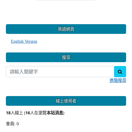
:::
英語網頁
English Version
搜尋
sear
進階搜尋
線上使用者
18
人線上 (
16
人在瀏覽
本站消息
)
會員: 0