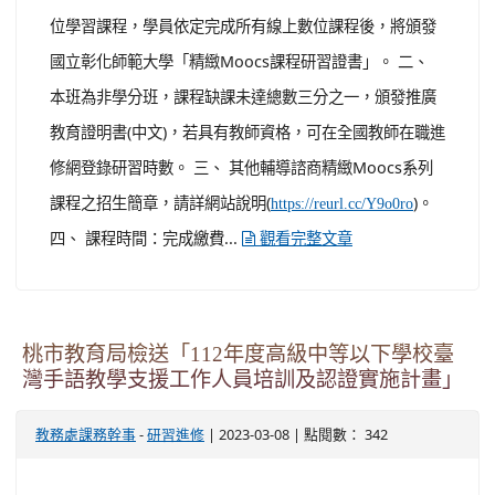
位學習課程，學員依定完成所有線上數位課程後，將頒發
國立彰化師範大學「精緻Moocs課程研習證書」。 二、
本班為非學分班，課程缺課未達總數三分之一，頒發推廣
教育證明書(中文)，若具有教師資格，可在全國教師在職進
修網登錄研習時數。 三、 其他輔導諮商精緻Moocs系列
課程之招生簡章，請詳網站說明(
)。
https://reurl.cc/Y9o0ro
四、 課程時間：完成繳費...
觀看完整文章
桃市教育局檢送「112年度高級中等以下學校臺
灣手語教學支援工作人員培訓及認證實施計畫」
-
| 2023-03-08 | 點閱數： 342
教務處課務幹事
研習進修