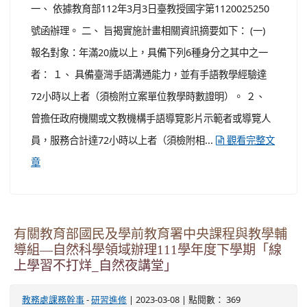
一、 依據教育部112年3月3日臺教授國字第1120025250
號函辦理。 二、 旨揭實施計畫相關資訊摘要如下： (一)
報名對象：年滿20歲以上，具備下列6種身分之其中之一
者： １、 具備臺灣手語溝通能力，並有手語教學經驗達
72小時以上者（須檢附立案單位教學時數證明）。 ２、
曾擔任政府機關或文教機構手語導覽影片示範者或導覽人
員，服務合計達72小時以上者（須檢附相...
觀看完整文
章
有關教育部國民及學前教育署中央課程與教學輔
導組—自然科學領域辦理111學年度下學期「線
上學習不打烊_自然夜講堂」
-
| 2023-03-08 | 點閱數： 369
教務處課務幹事
研習進修