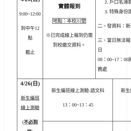
戶口名簿
實體報到
特殊身份證
9:00~12:00
地點：本校川堂
二、發資料：新
到中午12
※已完成線上報到仍需
點
三、當日無法報到
到校繳交資料。
日
截止
08：00~17：
務處
4/26(
日)
新生編班線上測驗-語文科
新生
新生編班
13
：00~13：45
線上測驗
(
不必到