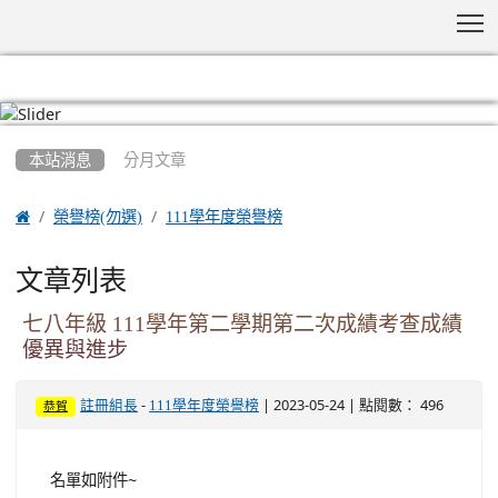
T
:::
本站消息
分月文章

榮譽榜(勿選)
111學年度榮譽榜
文章列表
七八年級 111學年第二學期第二次成績考查成績
優異與進步
-
| 2023-05-24 | 點閱數： 496
註冊組長
111學年度榮譽榜
恭賀
名單如附件~