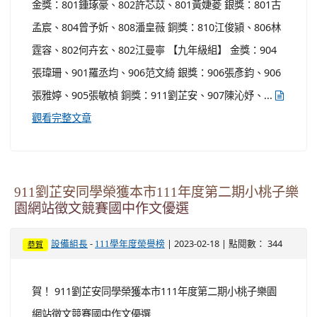
金獎：801鍾琢豪、802許芯苡、801黃婕菱 銀獎：801古
孟宸、804曾予妡、808潘皇薇 銅獎：810江俊潁、806林
霆容、802何卉玄、802江曼寧 【九年級組】 金獎：904
張瑋珊、901羅丞均、906范文綺 銀獎：906張彥鈞、906
張雅婷、905張敏楨 銅獎：911劉芷安、907陳沁妤、...
觀看完整文章
911劉芷安同學榮獲本市111年度第二期小桃子樂
園網站徵文競賽國中作文優選
-
| 2023-02-18 | 點閱數： 344
設備組長
111學年度榮譽榜
恭賀
賀！ 911劉芷安同學榮獲本市111年度第二期小桃子樂園
網站徵文競賽國中作文優選