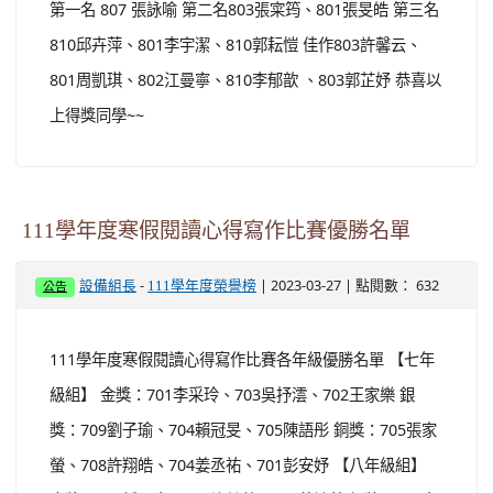
第一名 807 張詠喻 第二名803張寀筠、801張旻皓 第三名
810邱卉萍、801李宇潔、810郭耘愷 佳作803許馨云、
801周凱琪、802江曼寧、810李郁歆 、803郭芷妤 恭喜以
上得獎同學~~
111學年度寒假閱讀心得寫作比賽優勝名單
-
| 2023-03-27 | 點閱數： 632
設備組長
111學年度榮譽榜
公告
111學年度寒假閱讀心得寫作比賽各年級優勝名單 【七年
級組】 金獎：701李采玲、703吳抒澐、702王家樂 銀
獎：709劉子瑜、704賴冠旻、705陳語彤 銅獎：705張家
螢、708許翔皓、704姜丞祐、701彭安妤 【八年級組】