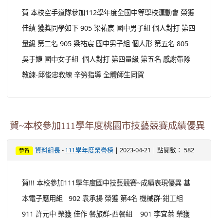
賀 本校空手道隊參加112學年度全國中等學校運動會 榮獲
佳績 獲獎同學如下 905 梁祐宸 國中男子組 個人對打 第四
量級 第二名 905 梁祐宸 國中男子組 個人形 第五名 805
吳于婕 國中女子組 個人對打 第四量級 第五名 感謝帶隊
教練-邱俊忠教練 辛勞指導 全體師生同賀
賀~本校參加111學年度桃園市技藝競賽成績優異
-
| 2023-04-21 | 點閱數： 582
資料組長
111學年度榮譽榜
恭賀
賀!!! 本校參加111學年度國中技藝競賽~成績表現優異 基
本電子應用組 902 袁承揚 榮獲 第4名 機械群-鉗工組
911 許元中 榮獲 佳作 餐旅群-西餐組 901 李宜蓁 榮獲