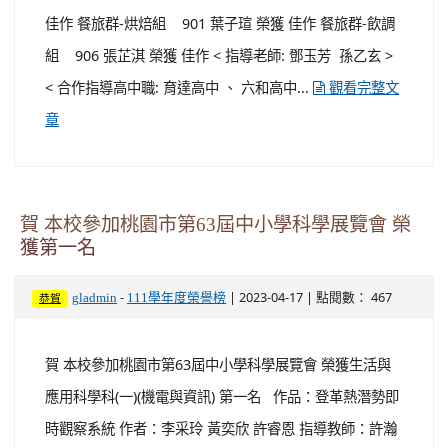
佳作 餐旅群-烘焙組 901 葉子瑄 榮獲 佳作 餐旅群-飲調
組 906 張芷淇 榮獲 佳作 < 指導老師: 鄧玉芳 孫乙玄 >
< 合作指導高中職: 育達高中 、 六和高中...
觀看完整文
章
賀 本校參加桃園市第63屆中小學科學展覽會 榮
獲第一名
-
| 2023-04-17 | 點閱數： 467
gladmin
111學年度榮譽榜
恭賀
賀 本校參加桃園市第63屆中小學科學展覽會 榮獲生活與
應用科學科(一)(機電與資訊) 第一名 作品：登革熱潛勢即
時觀察系統 作者：李采玲 黃奕欣 許睿恩 指導教師：許瀚