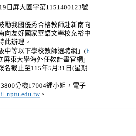
9日屏大國字第1151400123號
鼓勵我國優秀合格教師赴新南向
南向友好國家華語文學校充裕中
特此辦理。
級中等以下學校教師選聘網」(
h
國立屏東大學海外任教計畫官網」
報名截止至115年5月31日(星期
3800分機17004鍾小姐，電子
。
l.nptu.edu.tw