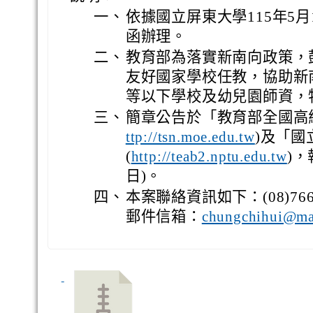
一、
依據國立屏東大學115年5月1
函辦理。
二、
教育部為落實新南向政策，
友好國家學校任教，協助新
等以下學校及幼兒園師資，
三、
簡章公告於「教育部全國高
)及「
ttp://tsn.moe.edu.tw
(
)，
http://teab2.nptu.edu.tw
日)。
四、
本案聯絡資訊如下：(08)766
郵件信箱：
chungchihui@mai