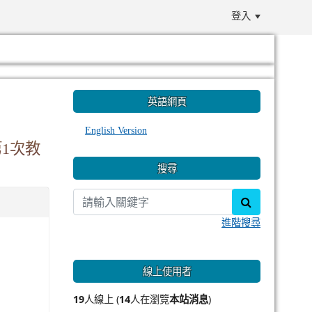
登入
:::
英語網頁
English Version
1次教
搜尋
search
進階搜尋
線上使用者
19
人線上 (
14
人在瀏覽
本站消息
)