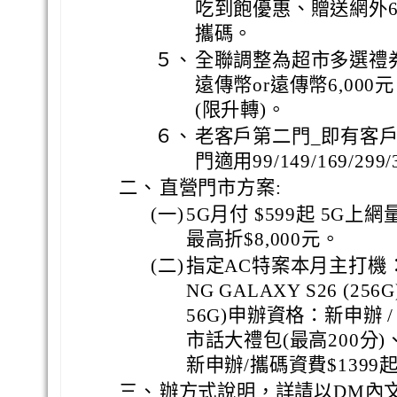
吃到飽優惠、贈送網外6
攜碼。
５、
全聯調整為超市多選禮券_贈
遠傳幣or遠傳幣6,00
(限升轉)。
６、
老客戶第二門_即有客戶
門適用99/149/169/29
二、
直營門市方案:
(一)
5G月付 $599起 5G上
最高折$8,000元。
(二)
指定AC特案本月主打機：HONO
NG GALAXY S26 (256G
56G)申辦資格：新申辦 /
市話大禮包(最高200分)
新申辦/攜碼資費$1399起
三、
辦方式說明，詳請以DM內