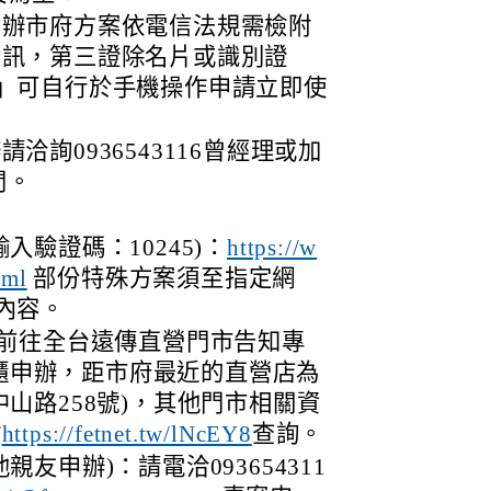
申辦市府方案依電信法規需檢附
資訊，第三證除名片或識別證
」可自行於手機操作申請立即使
洽詢0936543116曾經理或加
詢問。
入驗證碼：10245)：
https://w
部份特殊方案須至指定網
tml
內容。
：前往全台遠傳直營門市告知專
3臨櫃申辦，距市府最近的直營店為
山路258號)，其他門市相關資
站
查詢。
https://fetnet.tw/lNcEY8
友申辦)：請電洽093654311