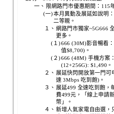
一、
限網路門市優惠期間：115年
(一)
本月異動及展延如說明：
二等親。
１、
網路門市獨家~5G66
更多。
(１)
666 (30M)影音暢看：
值$8,700)。
(２)
666 (48M) 手機方案： i
(12+256G): $1,490。
２、
展延快閃開放第一門可申辦 
速 3Mbps 吃到飽)。
３、
展延499 全速吃到飽，
費499元，「線上申請新
幣」。
４、
新增人氣家電自由選，只