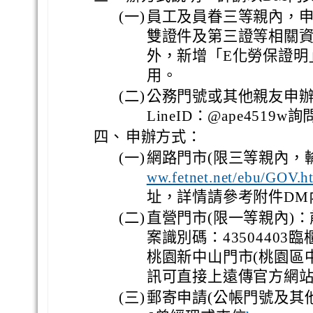
(一)
員工及員眷三等親內，
雙證件及第三證等相關
外，新增「E化勞保證明
用。
(二)
公務門號或其他親友申辦請
LineID：@ape4519w
四、
申辦方式：
(一)
網路門市(限三等親內，輸
ww.fetnet.net/ebu/GOV.h
址，詳情請參考附件DM
(二)
直營門市(限一等親內)
案識別碼：4350440
桃園新中山門市(桃園區中
訊可直接上遠傳官方網
(三)
郵寄申請(公帳門號及其他親