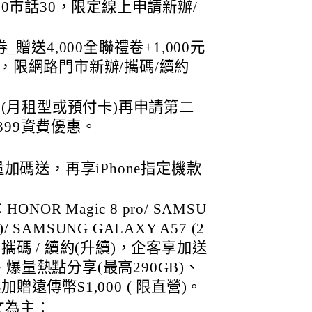
0市話30，限定線上申請新辦/
送4,000全聯禮卷+1,000元
0元，限網路門市新辦/攜碼/續約
(月租型或預付卡)再申請第二
9/399資費優惠。
網量加碼送，再享iPhone指定機款
R Magic 8 pro/ SAMSU
)/ SAMSUNG GALAXY A57 (2
 攜碼 / 續約(升續)，企客享加送
、爆量熱點分享(最高290GB)、
加贈遠傳幣$1,000 ( 限直營)。
文為主：