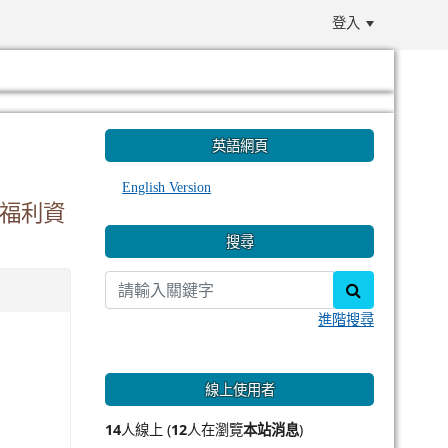
登入
:::
英語網頁
English Version
】福利資
搜尋
search
進階搜尋
線上使用者
14
人線上 (
12
人在瀏覽
本站消息
)