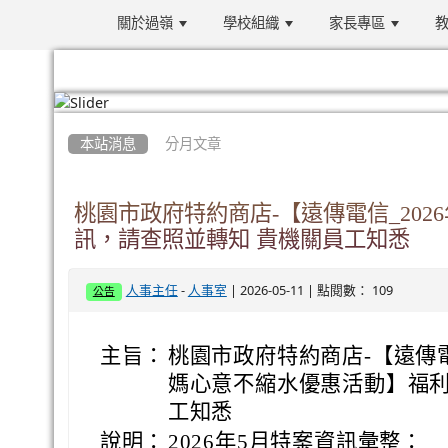
關於過嶺
學校組織
家長專區
教
:::
本站消息
分月文章
桃園市政府特約商店-【遠傳電信_20
訊，請查照並轉知 貴機關員工知悉
-
| 2026-05-11 | 點閱數： 109
人事主任
人事室
公告
主旨：
桃園市政府特約商店-【遠傳電
媽心意不縮水優惠活動】福利
工知悉
說明：
2026年5月特案資訊彙整：