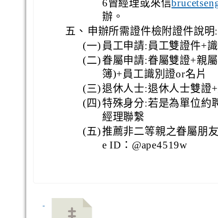
6曾經理或來信
brucetsen
辦。
五、
申辦所需證件檢附證件說明
(一)
員工申請:員工雙證件+識
(二)
眷屬申請:眷屬雙證+親
簿)+員工識別證or名片
(三)
退休人士:退休人士雙證
(四)
特殊身分:若是為單位約
經理聯繫
(五)
推薦非二等親之眷屬朋友
e ID：@ape4519w