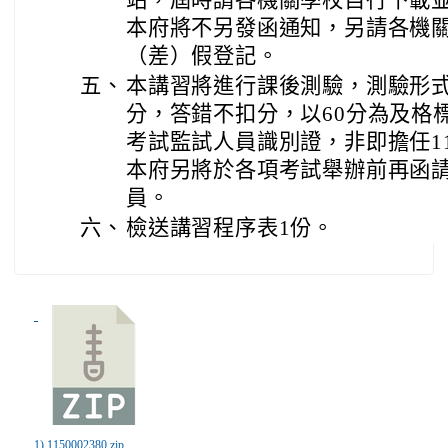
站，屆時請各機關學校自行下載
本府將不另發函通知，另請各機
（差）假登記。
五、
本講習將進行課後測驗，測驗形式
分，答錯不扣分，以60分為及格
考試監試人員識別證，非即擔任1
本府另將於各項考試舉辦前再函
員。
六、
檢送講習程序表1份。
1) 1150002380.zip