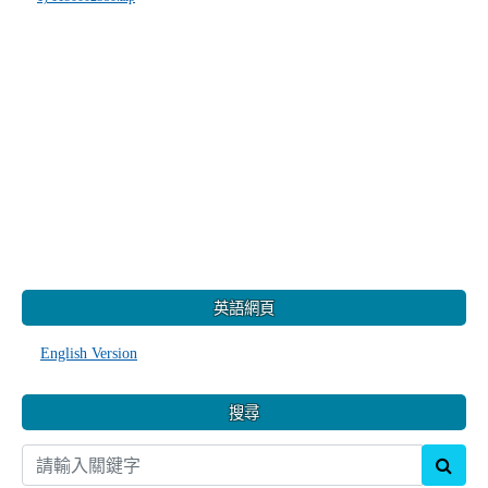
:::
英語網頁
English Version
搜尋
sear