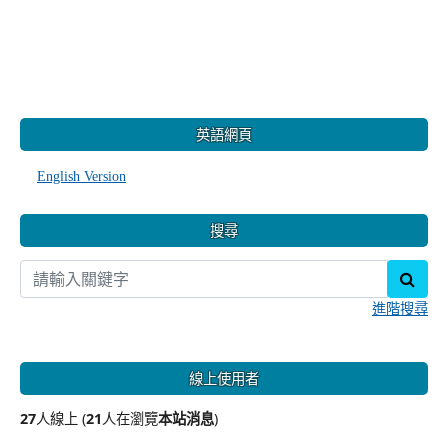
:::
英語網頁
English Version
搜尋
sear
進階搜尋
線上使用者
27
人線上 (
21
人在瀏覽
本站消息
)