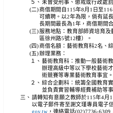
５、
未曾受刑事、懲戒或行政處
(二)
商借期間自115年8月1日至11
可續聘。以2年為限，倘有延
長期間最長為1年，商借期間
(三)
服務地點：教育部師資培育及
區徐州路5號12樓）。
(四)
商借名額：藝術教育科2名、綜
(五)
辦理業務：
１、
藝術教育科：推動一般藝術
辦理高級中等以下學校藝術
術競賽等專業藝術教育事宜
２、
綜合企劃科：統籌全國教育
並負責實習輔導經費補助等
三、
請轉知有意願之教師於115年4月
以電子郵件寄至謝文瑾專員電子
，連絡電話(02)7736-6
gov.tw