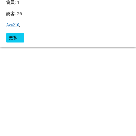
會員: 1
訪客: 26
,
Aca216
更多…