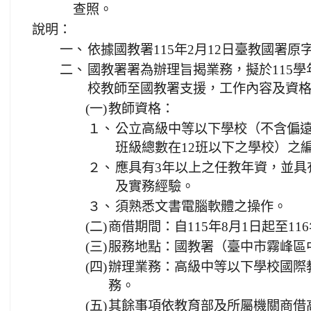
查照。
說明：
一、
依據國教署115年2月12日臺教國署原字第
二、
國教署署為辦理旨揭業務，擬於115
校教師至國教署支援，工作內容及資
(一)
教師資格：
１、
公立高級中等以下學校（不含偏
班級總數在12班以下之學校）之
２、
應具有3年以上之任教年資，並具
及實務經驗。
３、
須熟悉文書電腦軟體之操作。
(二)
商借期間：自115年8月1日起至116
(三)
服務地點：國教署（臺中市霧峰區中
(四)
辦理業務：高級中等以下學校國際
務。
(五)
其餘事項依教育部及所屬機關商借