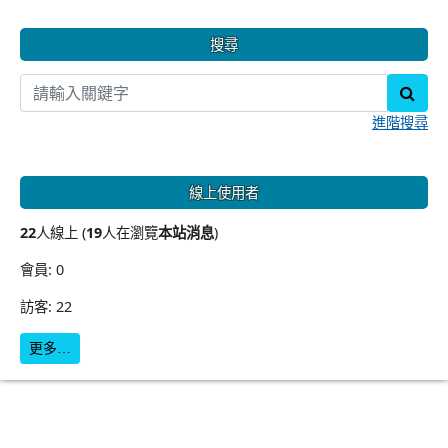
搜尋
sear
進階搜尋
線上使用者
22
人線上 (
19
人在瀏覽
本站消息
)
會員: 0
訪客: 22
更多…