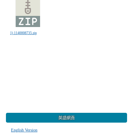
1) 1140008735.zip
:::
英語網頁
English Version