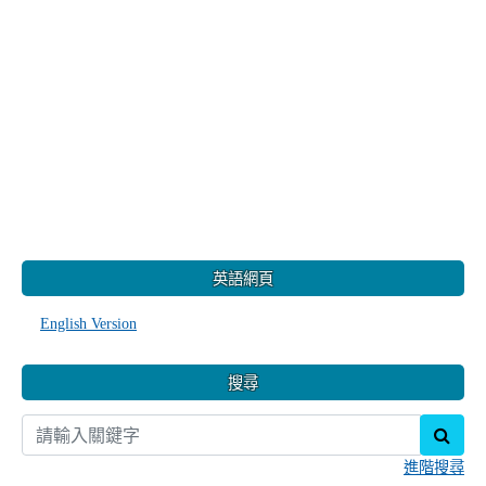
:::
英語網頁
English Version
搜尋
sear
進階搜尋