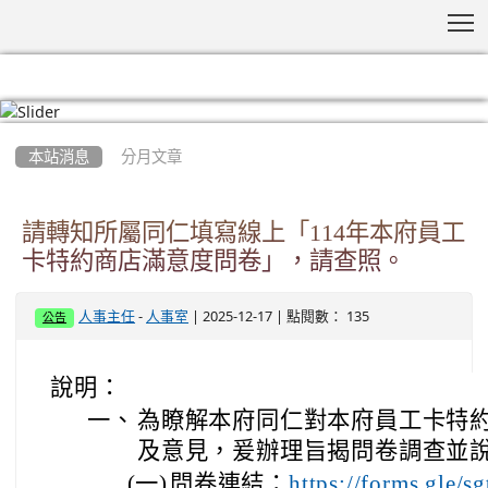
T
:::
本站消息
分月文章
請轉知所屬同仁填寫線上「114年本府員工
卡特約商店滿意度問卷」，請查照。
-
| 2025-12-17 | 點閱數： 135
人事主任
人事室
公告
說明：
一、
為瞭解本府同仁對本府員工卡特
及意見，爰辦理旨揭問卷調查並
(一)
問卷連結：
https://forms.gl