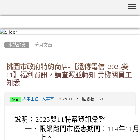
T
:::
本站消息
分月文章
桃園市政府特約商店-【遠傳電信_2025雙
11】福利資訊，請查照並轉知 貴機關員工
知悉
-
| 2025-11-12 | 點閱數： 211
人事主任
人事室
公告
說明：
2025雙11特案資訊彙整
一、
限網路門市優惠期間：114年11月1
止。