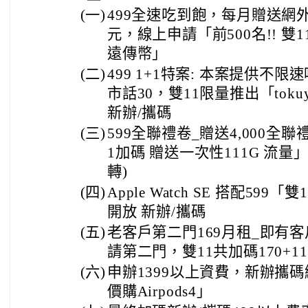
(一)
499全速吃到飽，每月贈送網外
元，線上申請「前500名!! 雙1
遠傳幣」
(二)
499 1+1特案: 本案提供不
市話30，雙11限量推出「tok
新辦/攜碼
(三)
599全聯禮卷_贈送4,000全聯
1加碼 贈送一次性111G 流量
轉)
(四)
Apple Watch SE 搭配59
開放 新辦/攜碼
(五)
老客戶第二門169月租_即有客
請第二門，雙11共加碼170+1
(六)
申辦1399以上資費，新辦攜碼
價購Airpods4」