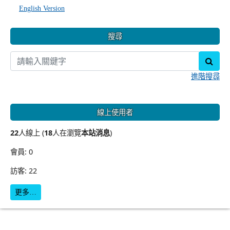
English Version
搜尋
sear
進階搜尋
線上使用者
22
人線上 (
18
人在瀏覽
本站消息
)
會員: 0
訪客: 22
更多…