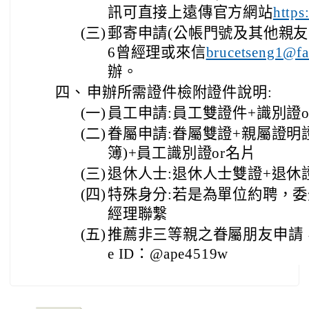
訊可直接上遠傳官方網站
https
(三)
郵寄申請(公帳門號及其他親友申辦
6曾經理或來信
brucetseng1@fa
辦。
四、
申辦所需證件檢附證件說明:
(一)
員工申請:員工雙證件+識別證o
(二)
眷屬申請:眷屬雙證+親屬證明
簿)+員工識別證or名片
(三)
退休人士:退休人士雙證+退休
(四)
特殊身分:若是為單位約聘，
經理聯繫
(五)
推薦非三等親之眷屬朋友申請，
e ID：@ape4519w