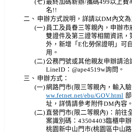
(七)
最終加碼新辦/攜碼499以上費率
名!!
二、
申辦方式說明，詳請以DM內文為
(一)
員工及員眷三等親內，申辦市
雙證件及第三證等相關資訊，
外，新增「E化勞保證明」可
用。
(二)
公務門號或其他親友申辦請洽詢0
LineID：@ape4519w詢問。
三、
申辦方式：
(一)
網路門市(限三等親內，輸入驗證
部
ww.fetnet.net/ebu/GOV.html
址，詳情請參考附件DM內容
(二)
直營門市(限二等親內)：前往
案識別碼：43504403臨櫃
桃園新中山門市(桃園區中山路