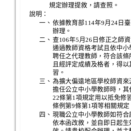
規定辦理提敘，請查照。
說明：
一、
依據教育部114年9月24日臺教
辦理。
二、
查106年5月26日修正之師
通過教師資格考試且依中小
聘任之代理教師，符合該條
且經評定成績及格者，得以
習。
三、
為擴大偏遠地區學校師資來
擔任公立中小學教師時，其
22條第1項規定用以抵免
條例第9條第1項等相關規
四、
現職公立中小學教師如符合
依本函改敘，並自即日起生