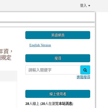
登入
:::
英語網頁
English Version
年資，
關規定
搜尋
search
進階搜尋
線上使用者
28
人線上 (
20
人在瀏覽
本站消息
)