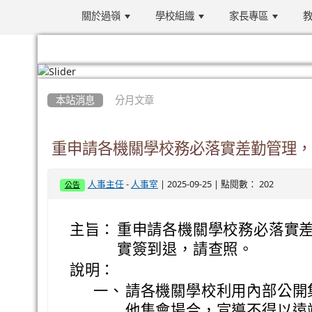
關於過嶺
學校組織
家長專區
教
:::
本站消息
分月文章
重申請各機關學校務必落實差勤管理，上
-
| 2025-09-25 | 點閱數： 202
人事主任
人事室
公告
主旨：
重申請各機關學校務必落實差
實簽到退，請查照。
說明：
一、
請各機關學校利用內部公開
他集會場合，宣導不得以遠