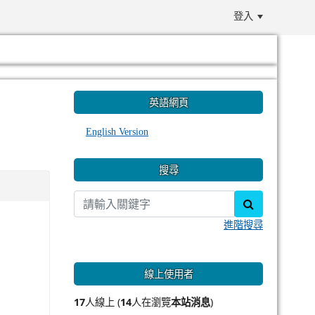
登入
:::
英語網頁
English Version
搜尋
search
進階搜尋
線上使用者
17
人線上 (
14
人在瀏覽
本站消息
)