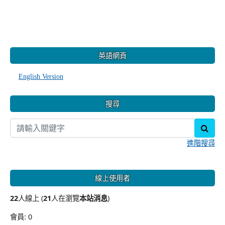
:::
英語網頁
English Version
搜尋
sear
進階搜尋
線上使用者
22
人線上 (
21
人在瀏覽
本站消息
)
會員: 0