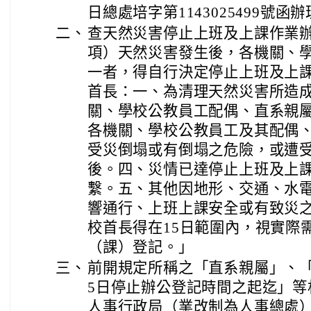
日總處培字第1143025499號
二、
查天然災害停止上班及上課作業辦
項）天然災害發生後，各機關、
一者，得自行決定停止上班及上
首長：一、為清理天然災害所造
關、學校公教員工配偶、直系親
各機關、學校公教員工及其配偶
受災倒塌或有倒塌之危險，或遭
後。四、災情已達停止上班及上
繫。五、其他因地形、交通、水
響通行、上班上課安全或有致災之
校首長得在15日範圍內，視實際
（課）登記。」
三、
前開規定所稱之「直系親屬」、「
5日停止辦公登記時間之起迄」等
人事行政局（業改制為人事總處）9