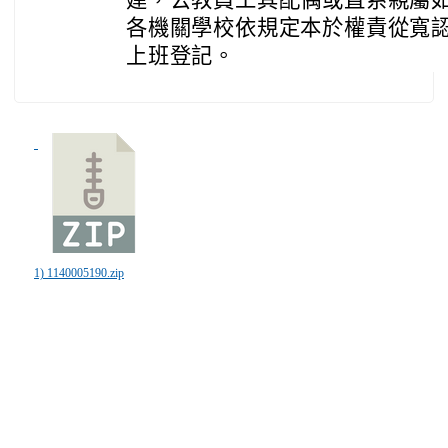
建，公教員工其配偶或直系親屬
各機關學校依規定本於權責從寬
上班登記。
1) 1140005190.zip