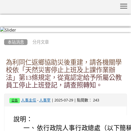
T
:::
本站消息
分月文章
為利同仁返鄉協助災後重建，請各機關學
校依「天然災害停止上班及上課作業辦
法」第13條規定，從寬認定給予所屬公教
員工停止上班登記，請查照轉知。
-
| 2025-07-29 | 點閱數： 243
人事主任
人事室
公告
說明：
一、
依行政院人事行政總處（以下簡稱人