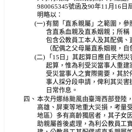
980065345號函及90年11月16
明略以：
(一)
有關「直系親屬」之範圍，參
含直系血親及直系姻親；所稱
包含公教員工本人及其配偶、
（配偶之父母屬直系姻親，自
(二)
「15日」其起算日應自天然
起算，惟為利受災當事人重建
受災當事人之實際需要，其於
事人採分段申請，俾利其災害
日常作息。
四、
本次丹娜絲颱風由臺灣西部登陸
高雄、屏東等地重大災損，考量
地區）多有高齡獨居者，其子女
助親屬善後處理，為利公教員工