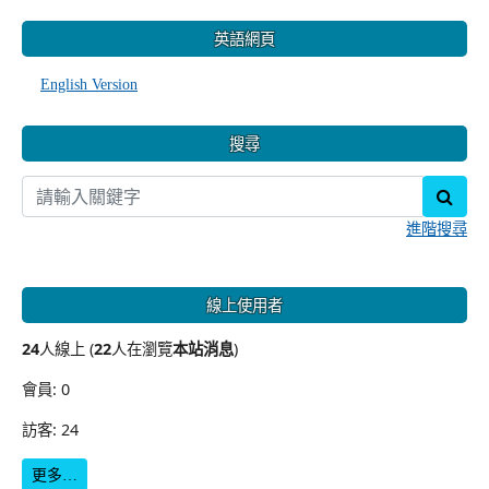
:::
英語網頁
English Version
搜尋
sear
進階搜尋
線上使用者
24
人線上 (
22
人在瀏覽
本站消息
)
會員: 0
訪客: 24
更多…