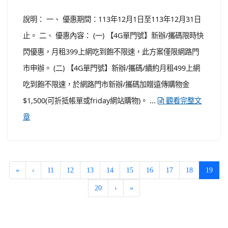
說明： 一、 優惠期間：113年12月1日至113年12月31日
止。 二、 優惠內容： (一) 【4G單門號】新辦/攜碼限時快
閃優惠，月租399上網吃到飽不限速，此方案僅限網路門
市申辦。 (二) 【4G單門號】新辦/攜碼/續約月租499上網
吃到飽不限速，於網路門市新辦/攜碼加贈遠傳購物金
$1,500(可折抵帳單或friday網站購物)。 ...
觀看完整文
章
(curr
«
‹
11
12
13
14
15
16
17
18
19
20
›
»