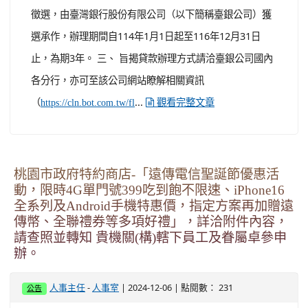
徵選，由臺灣銀行股份有限公司（以下簡稱臺銀公司）獲
選承作，辦理期間自114年1月1日起至116年12月31日
止，為期3年。 三、 旨揭貸款辦理方式請洽臺銀公司國內
各分行，亦可至該公司網站瞭解相關資訊
（
...
https://cln.bot.com.tw/fl
觀看完整文章
桃園市政府特約商店-「遠傳電信聖誕節優惠活
動，限時4G單門號399吃到飽不限速、iPhone16
全系列及Android手機特惠價，指定方案再加贈遠
傳幣、全聯禮券等多項好禮」，詳洽附件內容，
請查照並轉知 貴機關(構)轄下員工及眷屬卓參申
辦。
-
| 2024-12-06 | 點閱數： 231
人事主任
人事室
公告