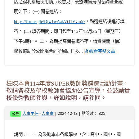
店之福利措施使用情形及意見，爰辦理旨揭問卷調查並說
明如下： (一) 問卷連結：
，點選連結後進行填
https://forms.gle/Djw1wAakVt11Vvm57
答。 (二) 填答期間：即日起至113年12月25日（星期三）
下午5時止。 二、 為期提高問卷填答率，請貴機關（構）
學校協助於公開場合向所屬同仁多...
觀看完整文章
檢陳本會114年度SUPER教師獎遴選活動計畫，
敬請各校及學校教師會協助公告宣導，並鼓勵貴
校優秀教師參與，詳如說明，請參閱。
-
| 2024-12-13 | 點閱數： 325
人事主任
人事室
公告
說明： 一、 為鼓勵本市各級學校（含：高中、國中、國