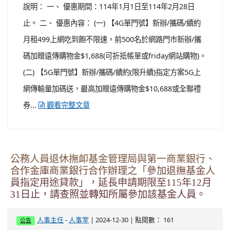
說明： 一、 優惠期間：114年1月1日至114年2月28日
止。 二、 優惠內容： (一) 【4G單門號】新辦/攜碼/續約
月租499上網吃到飽不限速，前500名於網路門市新辦/攜
碼加贈遠傳購物金$1,688(可折抵帳單或friday網站購物)。
(二) 【5G單門號】新辦/攜碼/續約(限升續)指定方案5G上
網傳輸量加碼送，最高加贈遠傳購物金$10,688或全聯禮
券...
觀看完整文章
公務人員退休撫卹基金管理局與第一商業銀行、
合作金庫商業銀行合作辦理之「參加退撫基金人
員指定用途貸款」，延長申請期限至115年12月
31日止，請查照並轉知所屬參加該基金人員。
-
| 2024-12-30 | 點閱數： 161
人事主任
人事室
公告