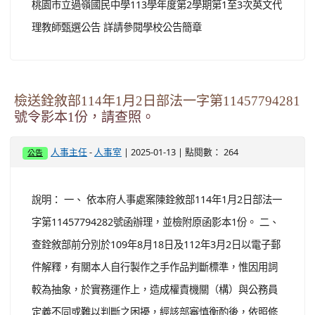
桃園市立過嶺國民中學113學年度第2學期第1至3次英文代
理教師甄選公告 詳請參閱學校公告簡章
檢送銓敘部114年1月2日部法一字第11457794281
號令影本1份，請查照。
-
| 2025-01-13 | 點閱數： 264
人事主任
人事室
公告
說明： 一、 依本府人事處案陳銓敘部114年1月2日部法一
字第11457794282號函辦理，並檢附原函影本1份。 二、
查銓敘部前分別於109年8月18日及112年3月2日以電子郵
件解釋，有關本人自行製作之手作品判斷標準，惟因用詞
較為抽象，於實務運作上，造成權責機關（構）與公務員
定義不同或難以判斷之困擾，經該部審慎衡酌後，依照修