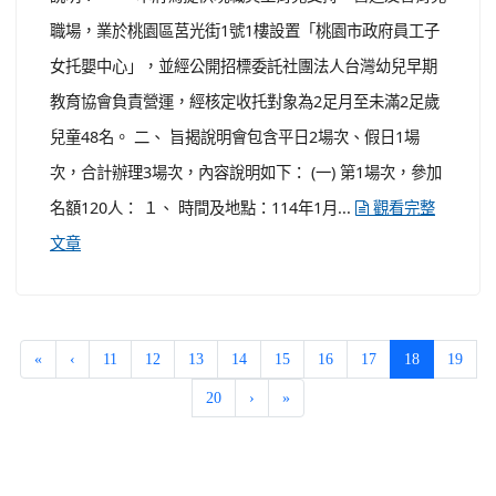
職場，業於桃園區莒光街1號1樓設置「桃園市政府員工子
女托嬰中心」，並經公開招標委託社團法人台灣幼兒早期
教育協會負責營運，經核定收托對象為2足月至未滿2足歲
兒童48名。 二、 旨揭說明會包含平日2場次、假日1場
次，合計辦理3場次，內容說明如下： (一) 第1場次，參加
名額120人： １、 時間及地點：114年1月...
觀看完整
文章
(current)
«
‹
11
12
13
14
15
16
17
18
19
20
›
»