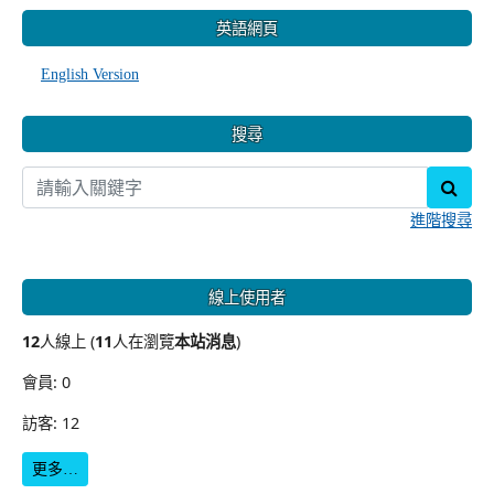
:::
英語網頁
English Version
搜尋
sear
進階搜尋
線上使用者
12
人線上 (
11
人在瀏覽
本站消息
)
會員: 0
訪客: 12
更多…