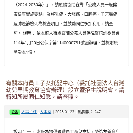
（2024-2030年）」，請賡續協助宣導「公務人員一般健
康檢查實施要點」業將乳癌、大腸癌、口腔癌、子宮頸癌
及肺癌篩檢列為檢查項目，並鼓勵同仁多加利用，請查
照。 說明： 依本府人事處案陳公務人員保障暨培訓委員會
114年1月20日公保字第1140000781號函辦理，並檢附原
函影本1份。
有關本府員工子女托嬰中心（委託社團法人台灣
幼兒早期教育協會辦理）設立暨招生說明會，請
轉知所屬同仁知悉，請查照。
-
| 2025-01-23 | 點閱數： 247
人事主任
人事室
公告
說明： 一、 本府為提供現職員工育兒支持，營造友善育兒